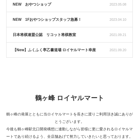
NEW おやつショップ
2023.05.08
NEW 1Fおやつショップスタッフ急募！
2023.04.10
日本将棋連盟公認 リコット将棋教室
2021.09.21
【New】ふくふく亭乙書道場 ロイヤルマート幸座
2021.09.20
鶴ヶ峰 ロイヤルマート
鶴ヶ峰の発展とともに当ロイヤルマートを長きに渡りご利用頂き誠にありが
とうございます。
今後も鶴ヶ峰駅北口開発構想に連動しながら皆様に更に愛されるロイヤルマ
ートであり続けるよう、全店舗あげて努力していきたいと思っております。