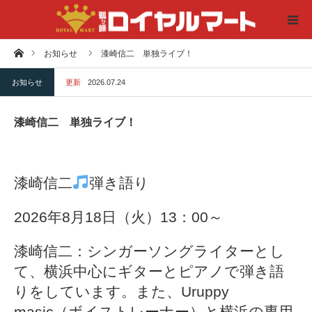
ホーム
お知らせ
漆崎信二 単独ライブ！
HOME
お知らせ
更新
2026.07.24
店舗一覧
漆崎信二 単独ライブ！
アクセス
お知らせ
漆崎信二
弾き語り
2026年8月18日（火）13：00～
レンタルスペース
漆崎信二：シンガーソングライターとし
お問い合わせ
て、横浜中心にギターとピアノで弾き語
りをしています。また、Uruppy
masic（ボイストレーナー）と横浜の専用