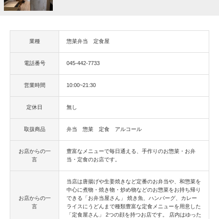
業種
惣菜弁当 定食屋
電話番号
045-442-7733
営業時間
10:00~21:30
定休日
無し
取扱商品
弁当 惣菜 定食 アルコール
お店からの一
豊富なメニューで毎日通える、手作りのお惣菜・お弁
言
当・定食のお店です。
当店は唐揚げや生姜焼きなど定番のお弁当や、和惣菜を
中心に煮物・焼き物・炒め物などのお惣菜をお持ち帰り
お店からの一
できる「お弁当屋さん」 焼き魚、ハンバーグ、カレー
言
ライスにうどんまで種類豊富な定食メニューを用意した
「定食屋さん」 2つの顔を持つお店です。 店内はゆった